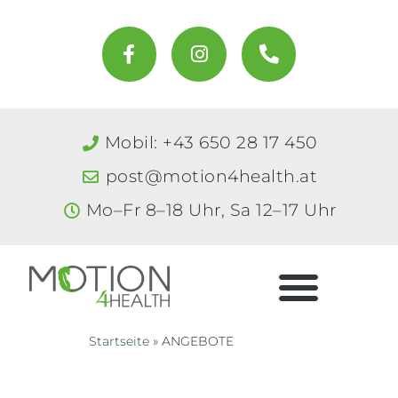
Zum
Inhalt
F
I
P
a
n
h
springen
c
s
o
e
t
n
b
a
e
o
g
-
Mobil: +43 650 28 17 450
o
r
a
k
a
l
post@motion4health.at
-
m
t
f
Mo–Fr 8–18 Uhr, Sa 12–17 Uhr
Startseite
ANGEBOTE