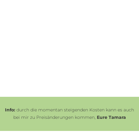
Info:
durch die momentan steigenden Kosten kann es auch
bei mir zu Preisänderungen kommen,
Eure Tamara