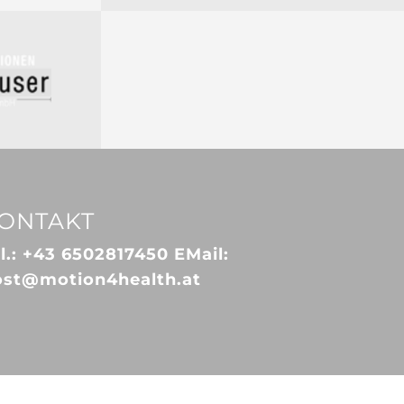
ONTAKT
l.:
+43 6502817450
EMail:
ost@motion4health.at