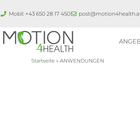
Zum
Inhalt
Mobil: +43 650 28 17 450
post@motion4health.a
springen
ANGE
Startseite
ANWENDUNGEN