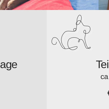
sage
Te
ca